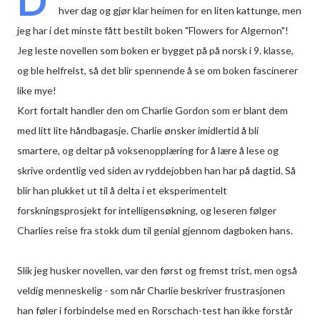
D
hver dag og gjør klar heimen for en liten kattunge, men
jeg har i det minste fått bestilt boken "Flowers for Algernon"!
Jeg leste novellen som boken er bygget på på norsk i 9. klasse,
og ble helfrelst, så det blir spennende å se om boken fascinerer
like mye!
Kort fortalt handler den om Charlie Gordon som er blant dem
med litt lite håndbagasje. Charlie ønsker imidlertid å bli
smartere, og deltar på voksenopplæring for å lære å lese og
skrive ordentlig ved siden av ryddejobben han har på dagtid. Så
blir han plukket ut til å delta i et eksperimentelt
forskningsprosjekt for intelligensøkning, og leseren følger
Charlies reise fra stokk dum til genial gjennom dagboken hans.
Slik jeg husker novellen, var den først og fremst trist, men også
veldig menneskelig - som når Charlie beskriver frustrasjonen
han føler i forbindelse med en Rorschach-test han ikke forstår