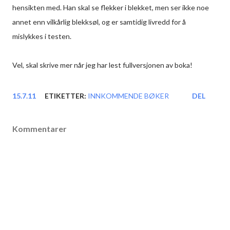
hensikten med. Han skal se flekker i blekket, men ser ikke noe
annet enn vilkårlig blekksøl, og er samtidig livredd for å
mislykkes i testen.
Vel, skal skrive mer når jeg har lest fullversjonen av boka!
15.7.11
ETIKETTER:
INNKOMMENDE BØKER
DEL
Kommentarer