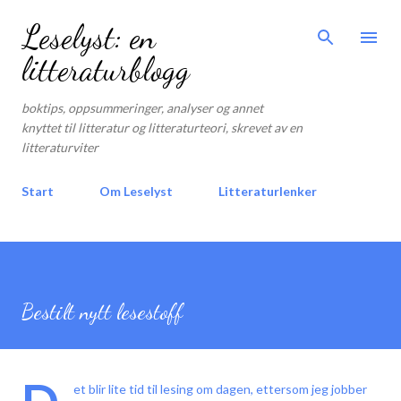
Gå til hovedinnhold
Leselyst: en
litteraturblogg
boktips, oppsummeringer, analyser og annet
knyttet til litteratur og litteraturteori, skrevet av en
litteraturviter
Start
Om Leselyst
Litteraturlenker
Bestilt nytt lesestoff
et blir lite tid til lesing om dagen, ettersom jeg jobber